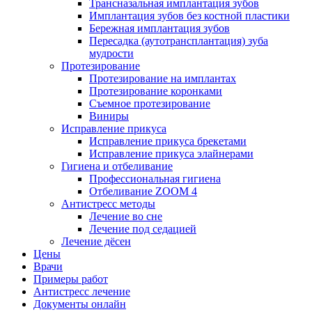
Трансназальная имплантация зубов
Имплантация зубов без костной пластики
Бережная имплантация зубов
Пересадка (аутотрансплантация) зуба
мудрости
Протезирование
Протезирование на имплантах
Протезирование коронками
Съемное протезирование
Виниры
Исправление прикуса
Исправление прикуса брекетами
Исправление прикуса элайнерами
Гигиена и отбеливание
Профессиональная гигиена
Отбеливание ZOOM 4
Антистресс методы
Лечение во сне
Лечение под седацией
Лечение дёсен
Цены
Врачи
Примеры работ
Антистресс лечение
Документы онлайн