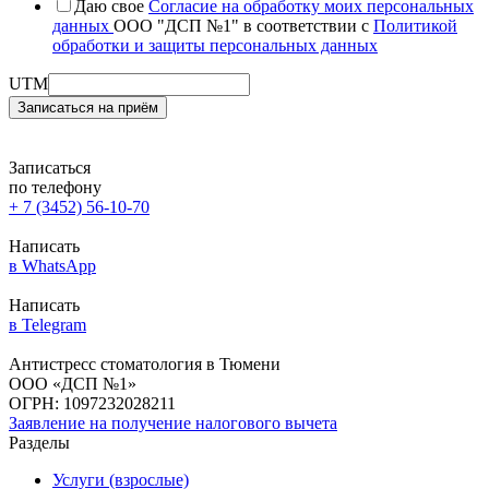
Даю свое
Cогласие на обработку моих персональных
данных
ООО "ДСП №1" в соответствии с
Политикой
обработки и защиты персональных данных
Согласие
UTM
с
Записаться на приём
Телефон
Записаться
по телефону
+ 7 (3452) 56-10-70
Написать
в WhatsАpp
Написать
в Telegram
Антистресс стоматология в Тюмени
ООО «ДСП №1»
ОГРН: 1097232028211
Заявление на получение налогового вычета
Разделы
Услуги (взрослые)