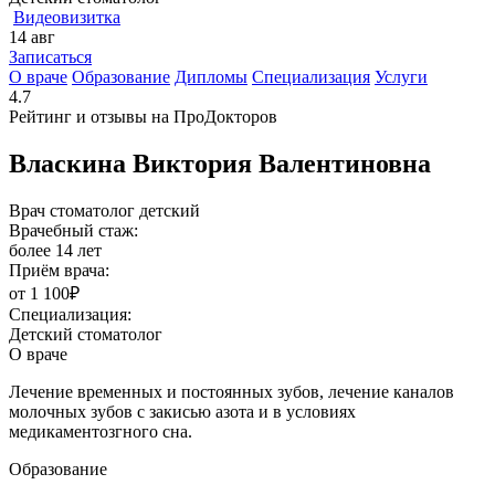
Видеовизитка
14
авг
1
Записаться
О враче
Образование
Дипломы
Специализация
Услуги
4.7
Рейтинг и отзывы на ПроДокторов
Власкина Виктория Валентиновна
Врач стоматолог детский
Врачебный стаж:
более 14 лет
Приём врача:
от 1 100₽
Специализация:
Детский стоматолог
О враче
Лечение временных и постоянных зубов, лечение каналов
молочных зубов с закисью азота и в условиях
медикаментозгного сна.
Образование