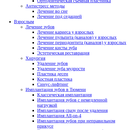
Ортодонтическая съемная пластинка
Антистресс методы
Лечение во сне
Лечение под седацией
Взрослым
Лечение зубов
Лечение кариеса у взрослых
Лечение пульпита (каналов) у взрослых
Лечение периодонтита (каналов) у взрослых
Лечение кисты зуба
Эстетическая реставрация
Хирургия
Удаление зубов
Удаление зуба мудрости
Пластика десен
Костная пластика
Синус-лифтинг
Имплантация зубов в Тюмени
Классическая имплантация
Имплантация зубов с немедленной
нагрузкой
Имплантация сразу после удаления
Имплантация All-on-4
Имплантация зубов при неправильном
прикусе