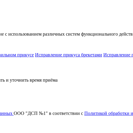
ие с использованием различных систем функционального действи
вильном прикусе
Исправление прикуса брекетами
Исправление 
ать и уточнить время приёма
данных
ООО "ДСП №1" в соответствии с
Политикой обработки 