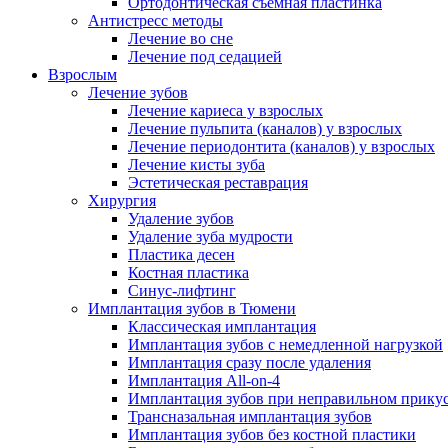
Ортодонтическая съемная пластинка
Антистресс методы
Лечение во сне
Лечение под седацией
Взрослым
Лечение зубов
Лечение кариеса у взрослых
Лечение пульпита (каналов) у взрослых
Лечение периодонтита (каналов) у взрослых
Лечение кисты зуба
Эстетическая реставрация
Хирургия
Удаление зубов
Удаление зуба мудрости
Пластика десен
Костная пластика
Синус-лифтинг
Имплантация зубов в Тюмени
Классическая имплантация
Имплантация зубов с немедленной нагрузкой
Имплантация сразу после удаления
Имплантация All-on-4
Имплантация зубов при неправильном прику
Трансназальная имплантация зубов
Имплантация зубов без костной пластики