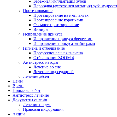
Бережная имплантация зубов
Пересадка (аутотрансплантация) зуба мудрост
Протезирование
Протезирование на имплантах
Протезирование коронками
Съемное протезирование
Виниры
Исправление прикуса
Исправление прикуса брекетами
Исправление прикуса элайнерами
Гигиена и отбеливание
Профессиональная гигиена
Отбеливание ZOOM 4
Антистресс методы
Лечение во сне
Лечение под седацией
Лечение дёсен
Цены
Врачи
Примеры работ
Антистресс лечение
Документы онлайн
Лечение по дмс
Правовая информация
Акции